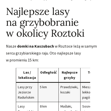
Najlepsze lasy
na grzybobranie
w okolicy Roztoki
Nasze
domki na Kaszubach
w Roztoce leżą w samym
sercu grzybiarskiego raju. Oto najlepsze lasy
w promieniu 15 km:
Las /
Odległość
Najlepsze
Teren
lokalizacja
grzyby
Lasy przy
5 km
Prawdziwki,
Mieszany,
Jeziorze
kozaki
lekko
Raduńskim
pagórkowaty
Lasy
8 km
Maślaki,
Sosnowy,