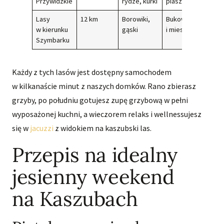
Przywidzkie
rydze, kurki
piaszczysty
Lasy
12 km
Borowiki,
Bukowy
w kierunku
gąski
i mieszany
Szymbarku
Każdy z tych lasów jest dostępny samochodem
w kilkanaście minut z naszych domków. Rano zbierasz
grzyby, po południu gotujesz zupę grzybową w pełni
wyposażonej kuchni, a wieczorem relaks i wellnessujesz
się w
jacuzzi
z widokiem na kaszubski las.
Przepis na idealny
jesienny weekend
na Kaszubach