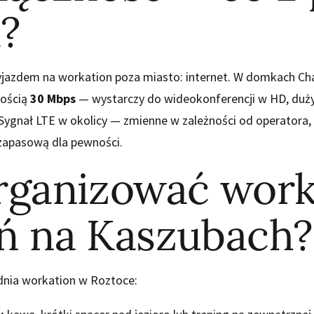
?
jazdem na workation poza miasto: internet. W domkach Cha
kością
30 Mbps
— wystarczy do wideokonferencji w HD, dużyc
Sygnał LTE w okolicy — zmienne w zależności od operatora,
zapasową dla pewności.
organizować work
eń na Kaszubach?
dnia workation w Roztoce: