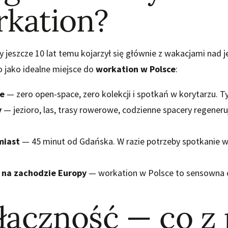
rkation?
y jeszcze 10 lat temu kojarzył się głównie z wakacjami nad j
 jako idealne miejsce do
workation w Polsce
:
ie
— zero open-space, zero kolekcji i spotkań w korytarzu. Tylk
y
— jezioro, las, trasy rowerowe, codzienne spacery regeneruj
miast
— 45 minut od Gdańska. W razie potrzeby spotkanie w b
ż na zachodzie Europy
— workation w Polsce to sensowna 
 łączność — co z