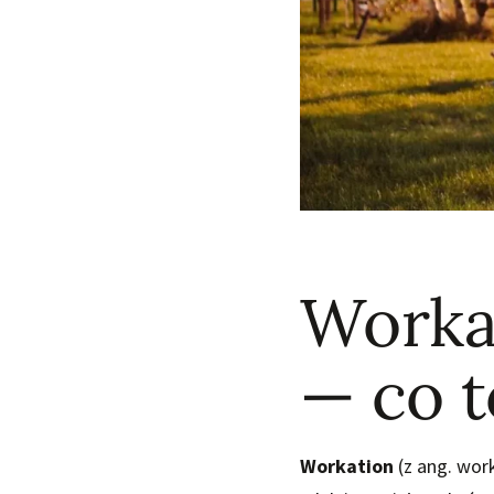
Worka
— co t
Workation
(z ang. work