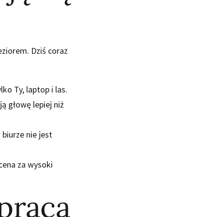
eziorem. Dziś coraz
o Ty, laptop i las.
ą głowę lepiej niż
iurze nie jest
cena za wysoki
 pracą