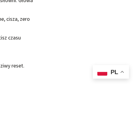
 siłowni. Głowa
e, cisza, zero
isz czasu
ziwy reset.
PL