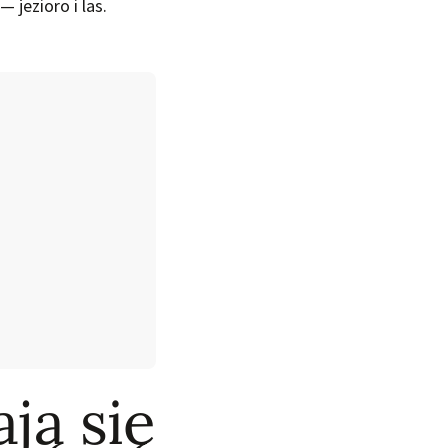
 jezioro i las.
ją się