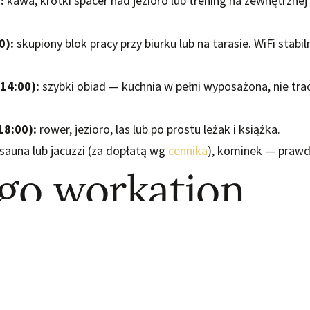
:
kawa, krótki spacer nad jezioro lub trening na zewnętrznej
0):
skupiony blok pracy przy biurku lub na tarasie. WiFi stabiln
14:00):
szybki obiad — kuchnia w pełni wyposażona, nie trac
18:00):
rower, jezioro, las lub po prostu leżak i książka.
 sauna lub jacuzzi (za dopłatą wg
cennika
), kominek — prawd
ogo workation
szubach?