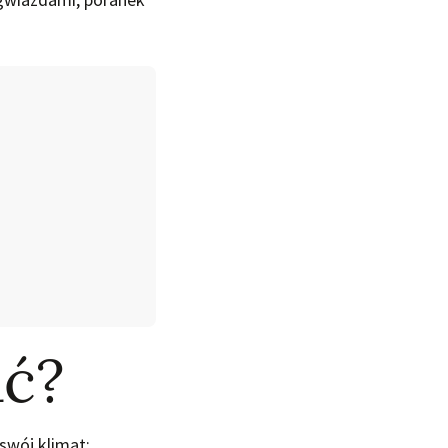
ać?
swój klimat: