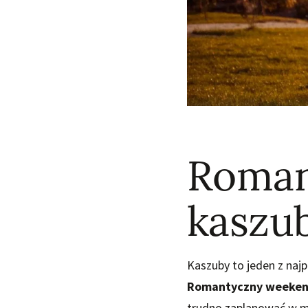
Roman
kaszu
Kaszuby to jeden z najpi
Romantyczny weeken
trudno zaplanować w mi