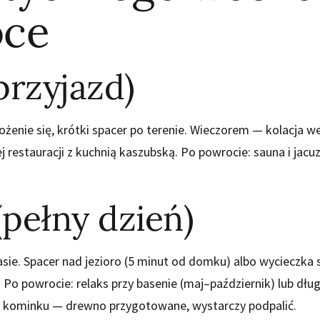
oce
przyjazd)
ożenie się, krótki spacer po terenie. Wieczorem — kolacja w
j restauracji z kuchnią kaszubską. Po powrocie: sauna i jacuz
(pełny dzień)
rasie. Spacer nad jezioro (5 minut od domku) albo wyciecz
 Po powrocie: relaks przy basenie (maj–październik) lub dług
y kominku — drewno przygotowane, wystarczy podpalić.