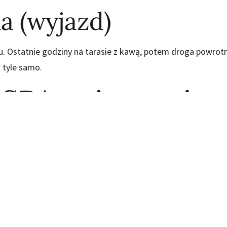
a (wyjazd)
u. Ostatnie godziny na tarasie z kawą, potem droga powrot
 tyle samo.
 SPA — jacuzzi, 
n
yczny pobyt w Chabry i Rumianki, to prywatna strefa SPA n
ejek, bez hałasu. Jacuzzi, elektryczna sauna i kryty basen (
wg
cennika
. Idealne na wieczorne kąpiele we dwoje.