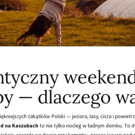
tyczny weeken
by — dlaczego w
ękniejszych zakątków Polski — jeziora, lasy, cisza i powietrz
d na Kaszubach
to nie tylko nocleg w ładnym domku. To d
eście: wieczór we dwoje przy kominku, gorące jacuzzi pod