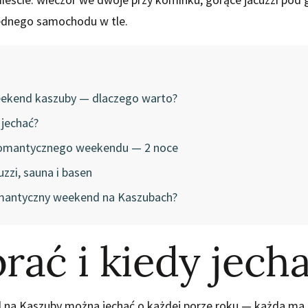
jednego samochodu w tle.
ekend kaszuby — dlaczego warto?
 jechać?
romantycznego weekendu — 2 noce
zzi, sauna i basen
omantyczny weekend na Kaszubach?
rać i kiedy jech
 na Kaszuby można jechać o każdej porze roku — każda ma 