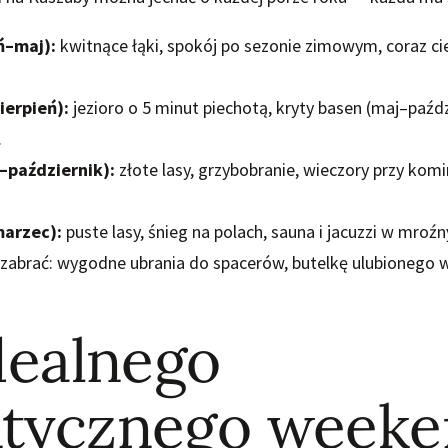
ń–maj):
kwitnące łąki, spokój po sezonie zimowym, coraz ci
ierpień):
jezioro o 5 minut piechotą, kryty basen (maj–paźdz
.
–październik):
złote lasy, grzybobranie, wieczory przy kom
marzec):
puste lasy, śnieg na polach, sauna i jacuzzi w mroź
abrać: wygodne ubrania do spacerów, butelkę ulubionego wi
.
dealnego
tycznego week