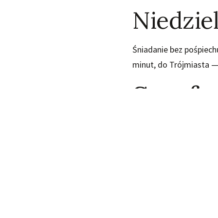
Niedziel
Śniadanie bez pośpiech
minut, do Trójmiasta —
Strefa
i base
To, co wyróżnia romant
— bez sąsiadów, bez kol
dostępne za dopłatą 