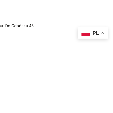
na. Do Gdańska 45
PL
sauna
a wyłączność gości
maj–październik)