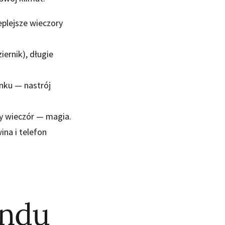
eplejsze wieczory
iernik), długie
inku — nastrój
ny wieczór — magia.
na i telefon
endu