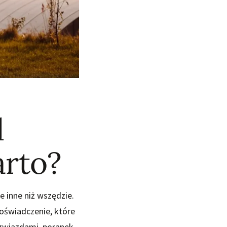
d
arto?
e inne niż wszędzie.
oświadczenie, które
 gwiazdami, poranek